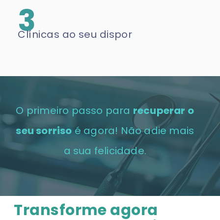
3
Clínicas ao seu dispor
O primeiro passo para
recuperar o
seu sorriso
é agora! Não adie mais
a sua felicidade.
Transforme agora