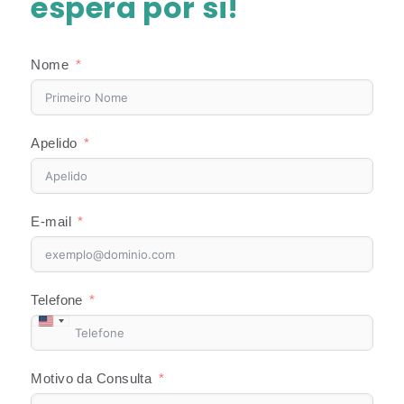
espera por si!
Nome
Apelido
E-mail
Telefone
United
States
Motivo da Consulta
+1