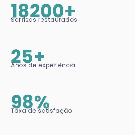
18200+
Sorrisos restaurados
25+
Anos de experiência
98%
Taxa de satisfação