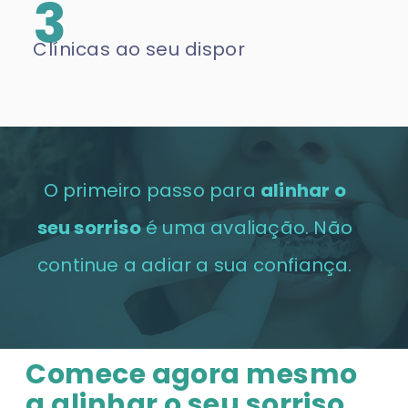
3
Clínicas ao seu dispor
O primeiro passo para
alinhar o
seu sorriso
é uma avaliação. Não
continue a adiar a sua confiança.
Comece agora mesmo
a alinhar o seu sorriso