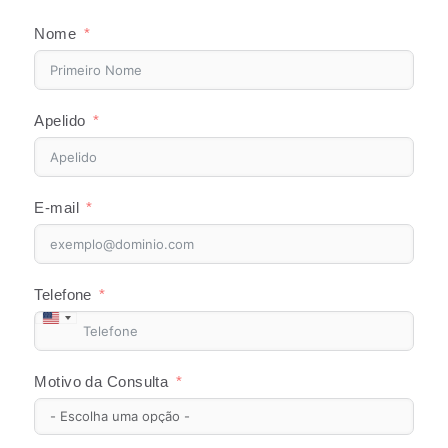
Nome
Apelido
E-mail
Telefone
United
States
Motivo da Consulta
+1