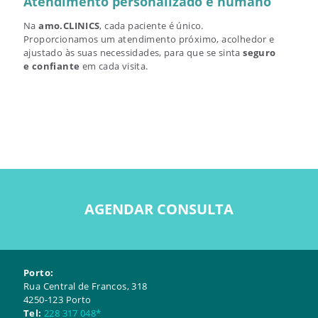
Atendimento personalizado e humano
Na
amo.CLINICS
, cada paciente é único.
Proporcionamos um atendimento próximo, acolhedor e
ajustado às suas necessidades, para que se sinta
seguro
e confiante
em cada visita.
AGENDAR CONSULTA
Porto:
Rua Central de Francos, 318
4250-123 Porto
Tel:
228 317 048*