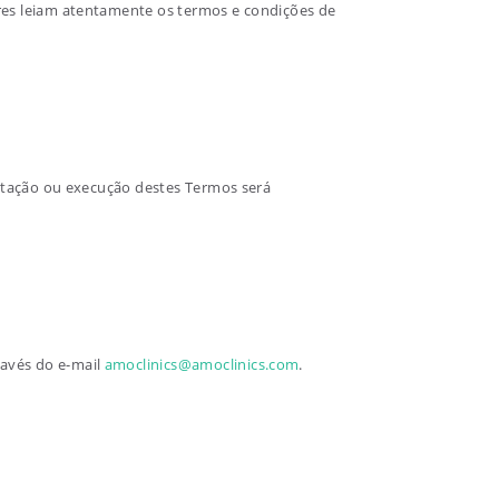
ores leiam atentamente os termos e condições de
retação ou execução destes Termos será
ravés do e-mail
amoclinics@amoclinics.com
.