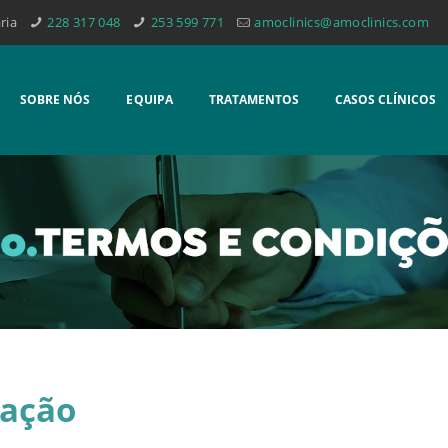
ria
228 317 048
253 599 771
amoclinics@amoclinics.com
SOBRE NÓS
EQUIPA
TRATAMENTOS
CASOS CLÍNICOS
tação