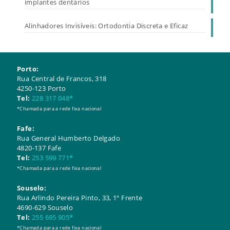
implantes dentários
Alinhadores Invisíveis: Ortodontia Discreta e Eficaz
Porto:
Rua Central de Francos, 318
4250-123 Porto
Tel:
228 317 048*
*Chamada para a rede fixa nacional
Fafe:
Rua General Humberto Delgado
4820-137 Fafe
Tel:
253 599 771*
*Chamada para a rede fixa nacional
Souselo:
​​Rua Arlindo Pereira Pinto, 33, 1º Frente
4690-629 Souselo
Tel:
255 695 905*
*Chamada para a rede fixa nacional