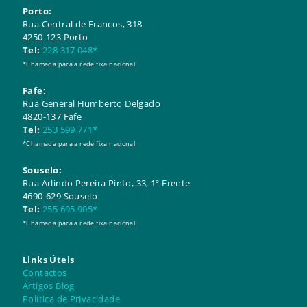
Porto:
Rua Central de Francos, 318
4250-123 Porto
Tel:
228 317 048*
*Chamada para a rede fixa nacional
Fafe:
Rua General Humberto Delgado
4820-137 Fafe
Tel:
253 599 771*
*Chamada para a rede fixa nacional
Souselo:
​​Rua Arlindo Pereira Pinto, 33, 1º Frente
4690-629 Souselo
Tel:
255 695 905*
*Chamada para a rede fixa nacional
Links Úteis
Contactos
Artigos Blog
Política de Privacidade